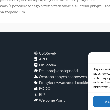
ility”)
, potwierdzonego przez przedstawiciela uczelni przyjmujące
 na stypendium.
USOSweb
APD
Biblioteka
Aby zapewnić 
Deklaracja dostępności
przechowywan
Ochrona danych osobowych
technologie 
Polityka prywatności i cookies
unikalne ide
niekorzystnie
RODO
BIP
Welcome Point
Ak