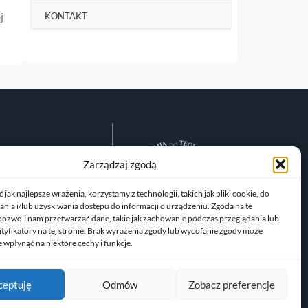
j
KONTAKT
Zarządzaj zgodą
jak najlepsze wrażenia, korzystamy z technologii, takich jak pliki cookie, do
ia i/lub uzyskiwania dostępu do informacji o urządzeniu. Zgoda na te
pozwoli nam przetwarzać dane, takie jak zachowanie podczas przeglądania lub
ntyfikatory na tej stronie. Brak wyrażenia zgody lub wycofanie zgody może
 wpłynąć na niektóre cechy i funkcje.
ceptuję
Odmów
Zobacz preferencje