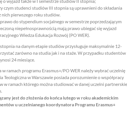
ę o wyjazd także w I semestrze studiów II stopnia;
zy czym studenci studiów III stopnia są uprawnieni do składania
 nich pierwszego roku studiów.
im prawo do stypendium socjalnego w semestrze poprzedzającym
rzeczoną niepełnosprawnością mają prawo ubiegać się wyjazd
acyjnego Wiedza Edukacja Rozwój (PO WER).
 stopnia na danym etapie studiów przysługuje maksymalnie 12-
rzystać zarówno na studia jak i na staże. W przypadku studentów
ynosi 24 miesiące.
dia w ramach programu Erasmus+/PO WER należy wybrać uczelnię
mia Teologiczna w Warszawie posiada porozumienie o współpracy
iów w ramach którego można studiować w danej uczelni partnerskie
.
zany jest do złożenia do końca lutego w roku akademickim
mentów u uczelnianego koordynatora Programu Erasmus+