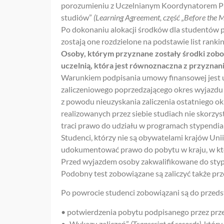
porozumieniu z Uczelnianym Koordynatorem P
studiów”
(Learning Agreement, część „Before the M
Po dokonaniu alokacji środków dla studentów 
zostają one rozdzielone na podstawie list ra
Osoby, którym przyznane zostały środki zob
uczelnią, która jest równoznaczna z przyzna
Warunkiem podpisania umowy finansowej jest uz
zaliczeniowego poprzedzającego okres wyjazdu n
z powodu nieuzyskania zaliczenia ostatniego o
realizowanych przez siebie studiach nie skorz
traci prawo do udziału w programach stypendia
Studenci, którzy nie są obywatelami krajów Un
udokumentować prawo do pobytu w kraju, w któ
Przed wyjazdem osoby zakwalifikowane do styp
Podobny test zobowiązane są zaliczyć także p
Po powrocie studenci zobowiązani są do przeds
• potwierdzenia pobytu podpisanego przez prze
• „Wykazu zaliczeń”
(Transcript of records),
który 