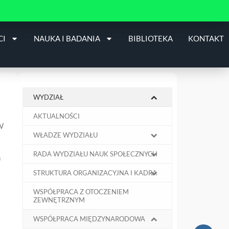
CI
NAUKA I BADANIA
BIBLIOTEKA
KONTAKT
WYDZIAŁ
AKTUALNOŚCI
W
WŁADZE WYDZIAŁU
RADA WYDZIAŁU NAUK SPOŁECZNYCH
a
STRUKTURA ORGANIZACYJNA I KADRA
WSPÓŁPRACA Z OTOCZENIEM
ZEWNĘTRZNYM
WSPÓŁPRACA MIĘDZYNARODOWA