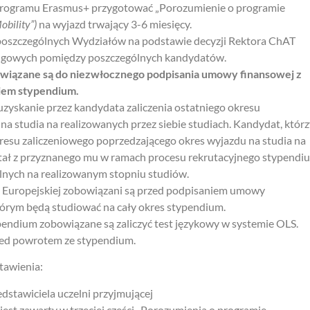
rogramu Erasmus+ przygotować „Porozumienie o programie
obility”)
na wyjazd trwający 3-6 miesięcy.
poszczególnych Wydziałów na podstawie decyzji Rektora ChAT
nkingowych pomiędzy poszczególnych kandydatów.
owiązane są do niezwłocznego podpisania umowy finansowej z
niem stypendium.
yskanie przez kandydata zaliczenia ostatniego okresu
a studia na realizowanych przez siebie studiach. Kandydat, którz
kresu zaliczeniowego poprzedzającego okres wyjazdu na studia na
ystał z przyznanego mu w ramach procesu rekrutacyjnego stypendi
lnych na realizowanym stopniu studiów.
ii Europejskiej zobowiązani są przed podpisaniem umowy
rym będą studiować na cały okres stypendium.
endium zobowiązane są zaliczyć test językowy w systemie OLS.
rzed powrotem ze stypendium.
tawienia:
dstawiciela uczelni przyjmującej
jest zawarty w trzeciej części „Porozumienia o programie