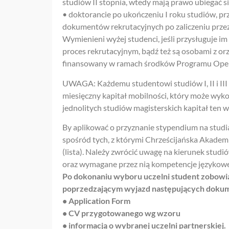
studiów II stopnia, wtedy mają prawo ubiegać si
• doktorancie po ukończeniu I roku studiów, pr
dokumentów rekrutacyjnych po zaliczeniu przez
Wymienieni wyżej studenci, jeśli przysługuje 
proces rekrutacyjnym, bądź też są osobami z o
finansowany w ramach środków Programu Oper
UWAGA: Każdemu studentowi studiów I, II i III
miesięczny kapitał mobilności, który może wyko
jednolitych studiów magisterskich kapitał ten w
By aplikować o przyznanie stypendium na stu
spośród tych, z którymi Chrześcijańska Akade
(lista). Należy zwrócić uwagę na kierunek stud
oraz wymagane przez nią kompetencje językowe
Po dokonaniu wyboru uczelni student zobowią
poprzedzającym wyjazd następujących doku
• Application Form
• CV przygotowanego wg wzoru
• informacją o wybranej uczelni partnerskiej.