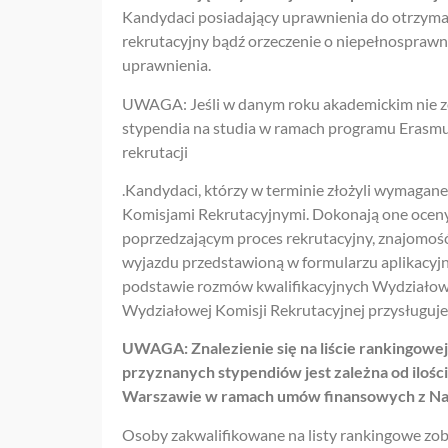
Kandydaci posiadający uprawnienia do otrzyma
rekrutacyjny bądź orzeczenie o niepełnosprawn
uprawnienia.
UWAGA: Jeśli w danym roku akademickim nie zo
stypendia na studia w ramach programu Erasm
rekrutacji
.Kandydaci, którzy w terminie złożyli wymaga
Komisjami Rekrutacyjnymi. Dokonają one oceny 
poprzedzającym proces rekrutacyjny, znajomoś
wyjazdu przedstawioną w formularzu aplikacyjn
podstawie rozmów kwalifikacyjnych Wydziałowe
Wydziałowej Komisji Rekrutacyjnej przysługuje 
UWAGA: Znalezienie się na liście rankingowe
przyznanych stypendiów jest zależna od iloś
Warszawie w ramach umów finansowych z Na
Osoby zakwalifikowane na listy rankingowe zobo