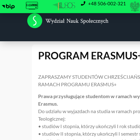
+48 506-002-321
PROGRAM ERASMUS
ZAPRASZAMY STUDENTÓW CHRZEŚCIJAŃSK
RAMACH PROGRAMU ERASMUS+
Prawa przysługujące studentom w ramach wyj
Erasmus.
Do udziału w wyjazdach na studia w ramach pr
Teologicznej:
• studiów I stopnia, którzy ukończyli I rok stud
• studiów II stopnia, którzy ukończyli I semes