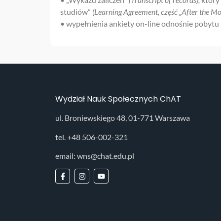
studiów”
(Learning Agreement, część „After the Mob
• wypełnienia ankiety on-line odnośnie pobytu
Wydział Nauk Społecznych ChAT
ul. Broniewskiego 48, 01-771 Warszawa
tel. +48 506-002-321
email: wns@chat.edu.pl