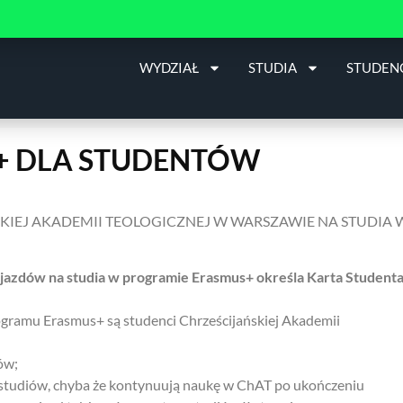
WYDZIAŁ
STUDIA
STUDEN
+ DLA STUDENTÓW
IEJ AKADEMII TEOLOGICZNEJ W WARSZAWIE NA STUDIA 
azdów na studia w programie Erasmus+ określa Karta Student
ogramu Erasmus+ są studenci Chrześcijańskiej Akademii
iów;
tr studiów, chyba że kontynuują naukę w ChAT po ukończeniu