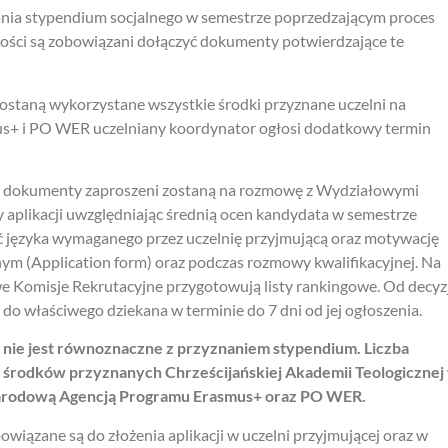
nia stypendium socjalnego w semestrze poprzedzającym proces
ości są zobowiązani dołączyć dokumenty potwierdzające te
staną wykorzystane wszystkie środki przyznane uczelni na
us+ i PO WER uczelniany koordynator ogłosi dodatkowy termin
ne dokumenty zaproszeni zostaną na rozmowę z Wydziałowymi
aplikacji uwzględniając średnią ocen kandydata w semestrze
ć języka wymaganego przez uczelnię przyjmującą oraz motywację
ym (Application form) oraz podczas rozmowy kwalifikacyjnej. Na
 Komisje Rekrutacyjne przygotowują listy rankingowe. Od decyzj
do właściwego dziekana w terminie do 7 dni od jej ogłoszenia.
j nie jest równoznaczne z przyznaniem stypendium. Liczba
ci środków przyznanych Chrześcijańskiej Akademii Teologicznej
rodową Agencją Programu Erasmus+ oraz PO WER.
wiązane są do złożenia aplikacji w uczelni przyjmującej oraz w